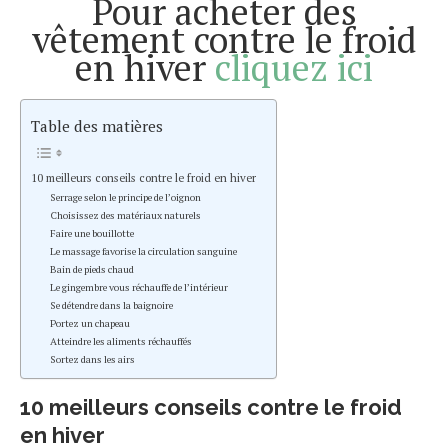
Pour acheter des
vêtement contre le froid
en hiver
cliquez ici
Table des matières
10 meilleurs conseils contre le froid en hiver
Serrage selon le principe de l’oignon
Choisissez des matériaux naturels
Faire une bouillotte
Le massage favorise la circulation sanguine
Bain de pieds chaud
Le gingembre vous réchauffe de l’intérieur
Se détendre dans la baignoire
Portez un chapeau
Atteindre les aliments réchauffés
Sortez dans les airs
10 meilleurs conseils contre le froid
en hiver