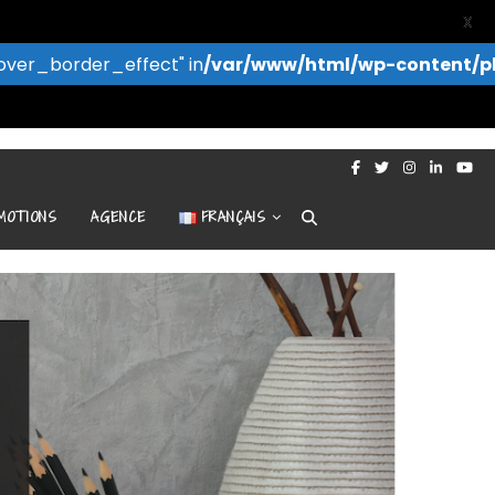
X
over_border_effect" in
/var/www/html/wp-content/p
MOTIONS
AGENCE
FRANÇAIS