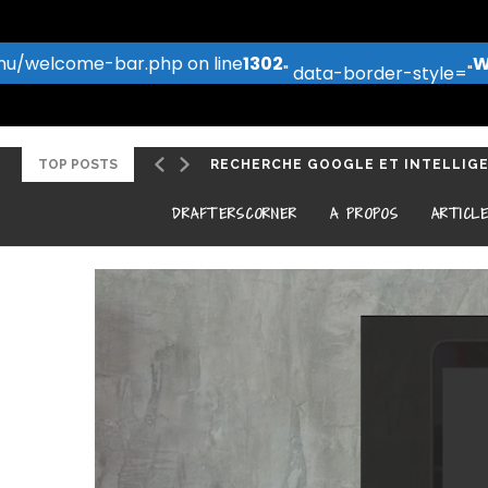
u/welcome-bar.php on line
1302
W
" data-border-style="
RECHERCHE GOOGLE ET INTELLIGEN
TOP POSTS
TOP 14 DES OUTILS D’ANALYSE CO
DRAFTERSCORNER
A PROPOS
ARTICL