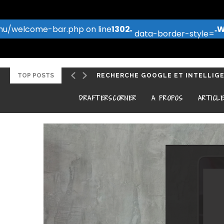
u/welcome-bar.php on line
1302
W
" data-border-style="
TOP POSTS
RECHERCHE GOOGLE ET INTELLIGEN
DRAFTERSCORNER
A PROPOS
ARTICL